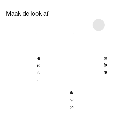
Maak de look af
Item 3 of 5