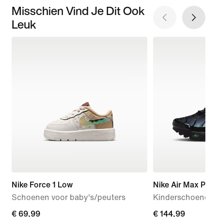
Misschien Vind Je Dit Ook
Leuk
Nike Force 1 Low
Nike Air Max Plus
Schoenen voor baby's/peuters
Kinderschoenen
€ 69,99
€ 69,99
€ 144,99
€ 144,99