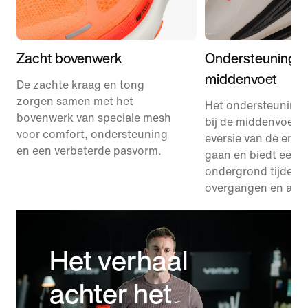
Zacht bovenwerk
Ondersteuning v
middenvoet
De zachte kraag en tong
zorgen samen met het
Het ondersteuning
bovenwerk van speciale mesh
bij de middenvoet h
voor comfort, ondersteuning
eversie van de enke
en een verbeterde pasvorm.
gaan en biedt een s
ondergrond tijdens
overgangen en afze
Het verhaal
achter het