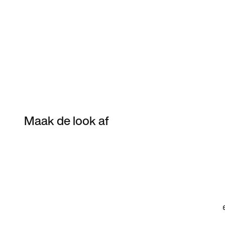
Maak de look af
Item 3 of 11