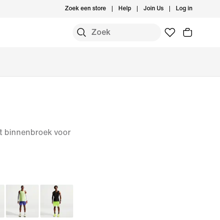
Zoek een store
Help
Join Us
Log in
t binnenbroek voor