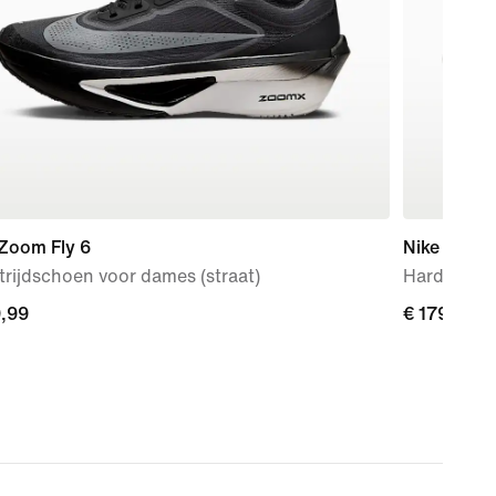
 Zoom Fly 6
Nike Vomer
rijdschoen voor dames (straat)
Hardloopsc
9,99
9,99
€ 179,99
€ 179,99