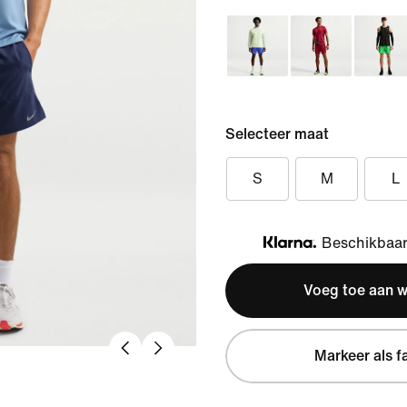
Selecteer maat
S
M
L
Beschikbaar 
Klarna
Voeg toe aan 
Markeer als f