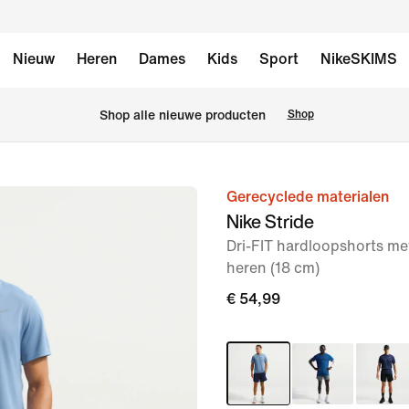
Nieuw
Heren
Dames
Kids
Sport
NikeSKIMS
 Shop alle nieuwe producten
Shop
Gerecyclede materialen
afbeelding
Nike Stride
1
Dri-FIT hardloopshorts me
van
heren (18 cm)
6
€ 54,99