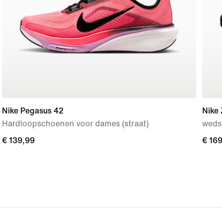
Nike Pegasus 42
Nike
Hardloopschoenen voor dames (straat)
wedst
€ 139,99
€ 139,99
€ 16
€ 16