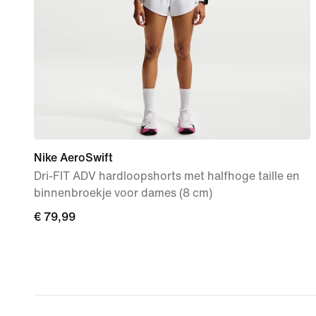
Nike AeroSwift
Dri-FIT ADV hardloopshorts met halfhoge taille en
binnenbroekje voor dames (8 cm)
€ 79,99
€ 79,99