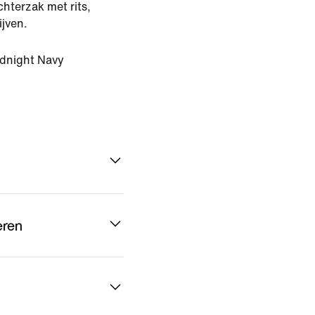
chterzak met rits,
ijven.
dnight Navy
eren