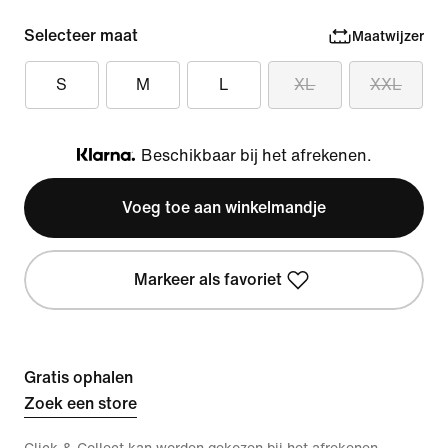
Selecteer maat
Maatwijzer
S
M
L
XL
XXL
Beschikbaar bij het afrekenen.
Klarna
Voeg toe aan winkelmandje
Markeer als favoriet
Gratis ophalen
Zoek een store