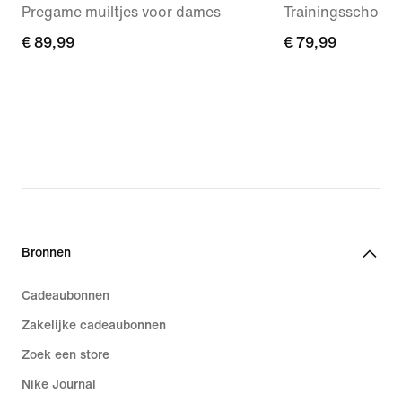
Pregame muiltjes voor dames
Trainingsschoen
€ 89,99
€ 89,99
€ 79,99
€ 79,99
Bronnen
Cadeaubonnen
Zakelijke cadeaubonnen
Zoek een store
Nike Journal