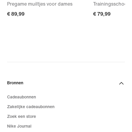
Pregame muiltjes voor dames
Trainingsschoen
€ 89,99
€ 89,99
€ 79,99
€ 79,99
Bronnen
Cadeaubonnen
Zakelijke cadeaubonnen
Zoek een store
Nike Journal