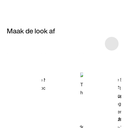
Maak de look af
Item 3 of 4