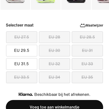
Selecteer maat
Maatwijzer
EU 27.5
EU 28
EU 28.5
EU 29.5
EU 30
EU 31
EU 31.5
EU 32
EU 33
EU 33.5
EU 34
EU 35
Beschikbaar bij het afrekenen.
Klarna
Voeg toe aan winkelmandje