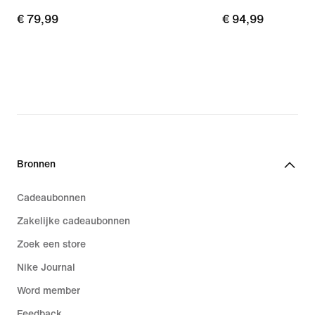
€ 79,99
€ 79,99
€ 94,99
€ 94,99
Bronnen
Cadeaubonnen
Zakelijke cadeaubonnen
Zoek een store
Nike Journal
Word member
Feedback