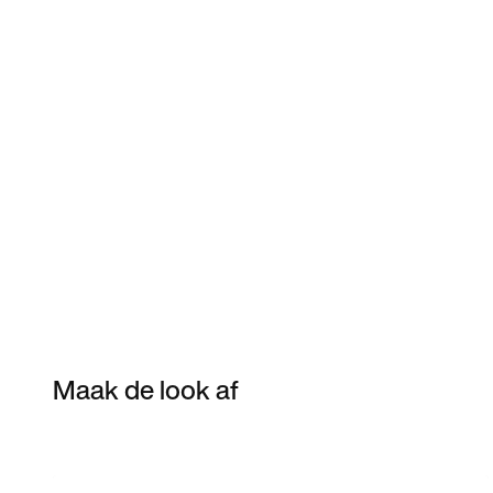
Maak de look af
Item 3 of 26