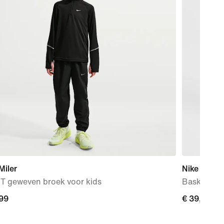
Miler
Nike DNA
IT geweven broek voor kids
Basketbals
,99
,99
€ 39,99
€ 39,99