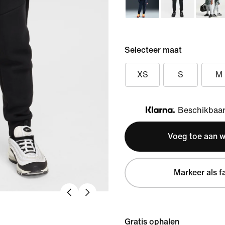
Selecteer maat
XS
S
M
Beschikbaar 
Klarna
Voeg toe aan 
Markeer als f
Gratis ophalen