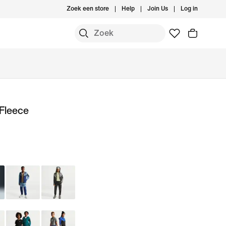
Zoek een store
Help
Join Us
Log in
Fleece