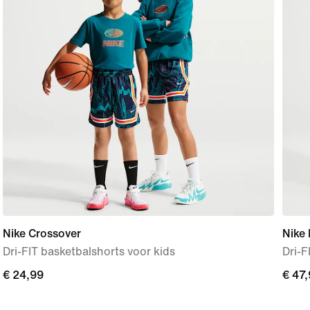
Nike Crossover
Nike 
Dri-FIT basketbalshorts voor kids
Dri-F
€ 24,99
€ 24,99
€ 47
€ 47