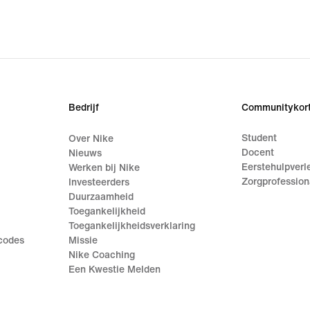
Bedrijf
Communitykort
Student
Over Nike
Docent
Nieuws
Eerstehulpverl
Werken bij Nike
Zorgprofession
Investeerders
Duurzaamheid
Toegankelijkheid
Toegankelijkheidsverklaring
ecodes
Missie
Nike Coaching
Een Kwestie Melden