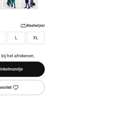
Maatwijzer
L
XL
bij het afrekenen.
winkelmandje
avoriet