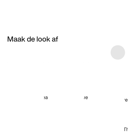
Maak de look af
Item 3 of 5