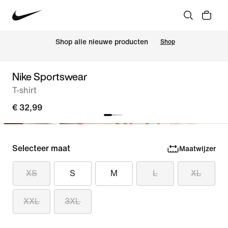
 Shop alle nieuwe producten
Shop
Nike Sportswear
T-shirt
€ 32,99
Selecteer maat
Maatwijzer
XS
S
M
L
XL
XXL
3XL