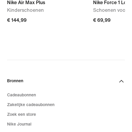
Nike Air Max Plus
Nike Force 1 Low
Kinderschoenen
Schoenen voor b
€ 144,99
€ 144,99
€ 69,99
€ 69,99
Bronnen
Cadeaubonnen
Zakelijke cadeaubonnen
Zoek een store
Nike Journal