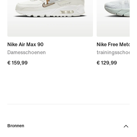
Nike Air Max 90
Nike Free Metcon
Damesschoenen
trainingsschoen
€ 159,99
€ 159,99
€ 129,99
€ 129,99
Bronnen