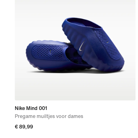
Nike Mind 001
Pregame muiltjes voor dames
€ 89,99
€ 89,99