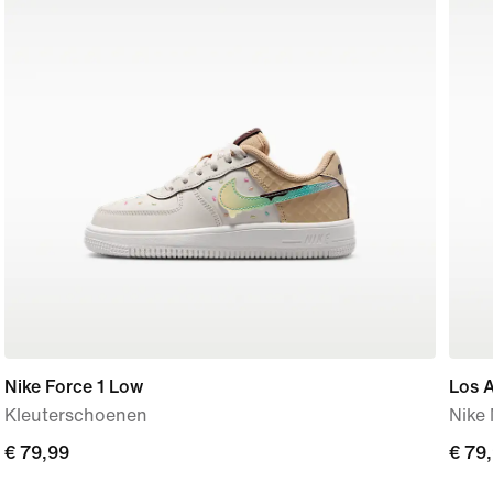
Nike Force 1 Low
Los A
Kleuterschoenen
Nike 
€ 79,99
€ 79,99
€ 79
€ 79