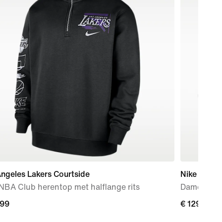
ngeles Lakers Courtside
Nike Rejuv
NBA Club herentop met halflange rits
Damessch
,99
,99
€ 129,99
€ 129,99