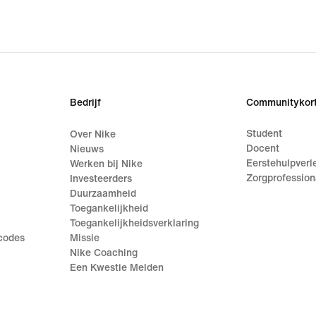
Bedrijf
Communitykort
Student
Over Nike
Docent
Nieuws
Eerstehulpverl
Werken bij Nike
Zorgprofession
Investeerders
Duurzaamheid
Toegankelijkheid
Toegankelijkheidsverklaring
ecodes
Missie
Nike Coaching
Een Kwestie Melden