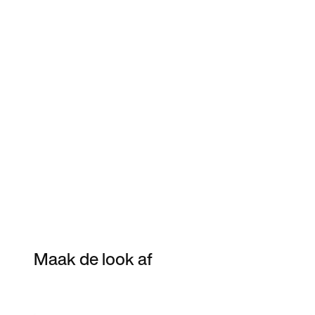
Maak de look af
Item 3 of 11