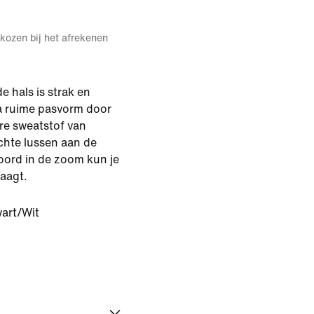
kozen bij het afrekenen
de hals is strak en
ra ruime pasvorm door
are sweatstof van
chte lussen aan de
oord in de zoom kun je
raagt.
art/Wit