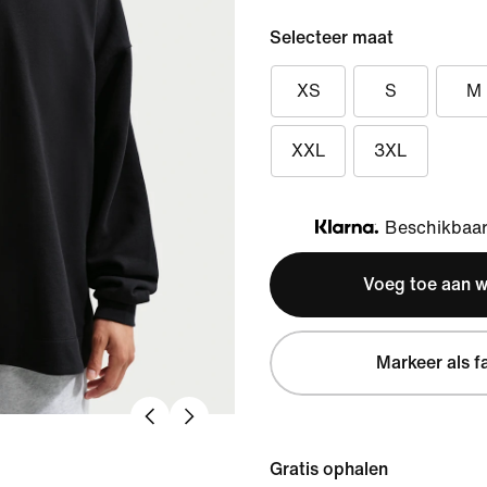
Selecteer maat
XS
S
M
XXL
3XL
Beschikbaar 
Klarna
Voeg toe aan 
Markeer als f
Gratis ophalen