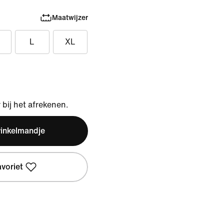
Maatwijzer
L
XL
bij het afrekenen.
winkelmandje
avoriet