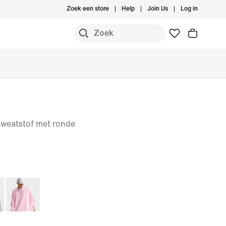
Zoek een store
Help
Join Us
Log in
sweatstof met ronde