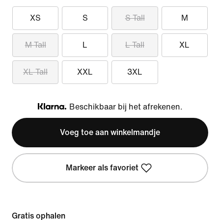
XS
S
S Tall
M
M Tall
L
L Tall
XL
XL Tall
XXL
3XL
Beschikbaar bij het afrekenen.
Klarna
Voeg toe aan winkelmandje
Markeer als favoriet
Gratis ophalen