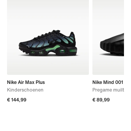
Nike Air Max Plus
Nike Mind 001
Kinderschoenen
Pregame muiltjes
€ 144,99
€ 144,99
€ 89,99
€ 89,99