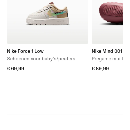
Nike Force 1 Low
Nike Mind 001
Schoenen voor baby's/peuters
Pregame muiltjes
€ 69,99
€ 69,99
€ 89,99
€ 89,99