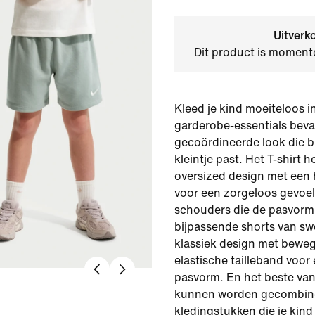
Uitverk
Dit product is momente
Kleed je kind moeiteloos i
garderobe-essentials beva
gecoördineerde look die bi
kleintje past. Het T-shirt 
oversized design met een h
voor een zorgeloos gevoel
schouders die de pasvorm
bijpassende shorts van s
klassiek design met beweg
elastische tailleband voo
pasvorm. En het beste van
kunnen worden gecombin
kledingstukken die je kind 