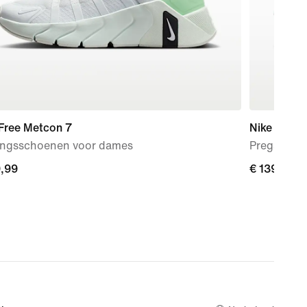
 Free Metcon 7
Nike Mind 
ningsschoenen voor dames
Pregame h
9,99
9,99
€ 139,99
€ 139,99