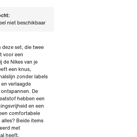
ocht:
el niet beschikbaar
n deze set, die twee
t voor een
j de Nikes van je
heeft een knus,
alslijn zonder labels
 en verlaagde
 ontspannen. De
weatstof hebben een
ingsvrijheid en een
r een comfortabele
 alles? Beide items
eerd met
al heeft.