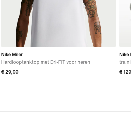
Nike Miler
Nike
Hardlooptanktop met Dri-FIT voor heren
trai
€ 29,99
€ 29,99
€ 12
€ 12