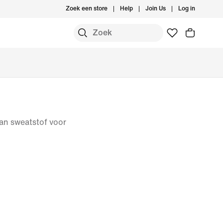
Zoek een store
Help
Join Us
Log in
van sweatstof voor