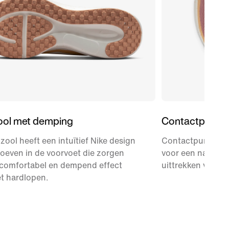
ool met demping
Contactpunte
zool heeft een intuïtief Nike design
Contactpunten o
roeven in de voorvoet die zorgen
voor een natuurlij
 comfortabel en dempend effect
uittrekken van d
et hardlopen.