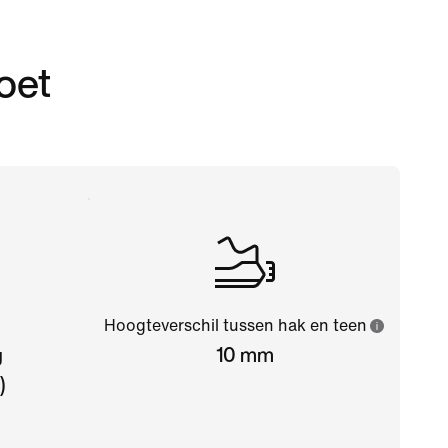
oet
Hoogteverschil tussen hak en teen
g
10 mm
)