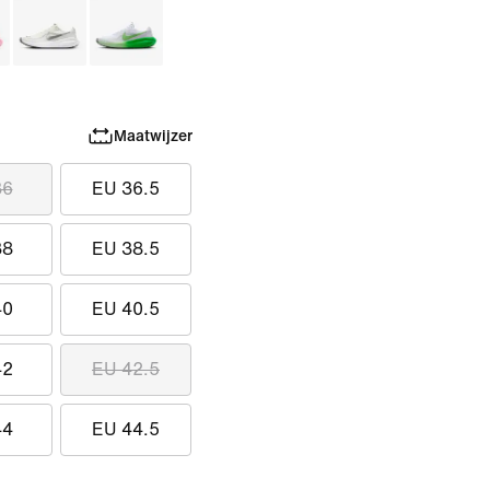
Maatwijzer
36
EU 36.5
38
EU 38.5
40
EU 40.5
42
EU 42.5
44
EU 44.5