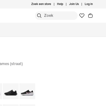
Zoek een store
Help
Join Us
Log in
mes (straat)