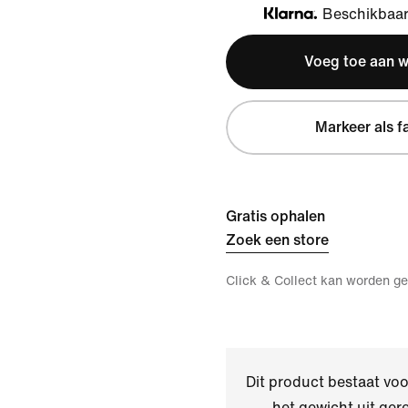
Beschikbaar 
Klarna
Voeg toe aan 
Markeer als f
Gratis ophalen
Zoek een store
Click & Collect kan worden ge
Dit product bestaat v
het gewicht uit ger