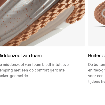
iddenzool van foam
Buitenz
e middenzool van foam biedt intuïtieve
De buiten
emping met een op comfort gerichte
en flex-g
ocker-geometrie.
voor een
tijdens h