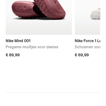
Nike Mind 001
Nike Force 1 Low
Pregame muiltjes voor dames
Schoenen voor b
€ 89,99
€ 89,99
€ 69,99
€ 69,99