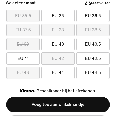
Selecteer maat
Maatwijzer
EU 35.5
EU 36
EU 36.5
EU 37.5
EU 38
EU 38.5
EU 39
EU 40
EU 40.5
EU 41
EU 42
EU 42.5
EU 43
EU 44
EU 44.5
Beschikbaar bij het afrekenen.
Klarna
Voeg toe aan winkelmandje