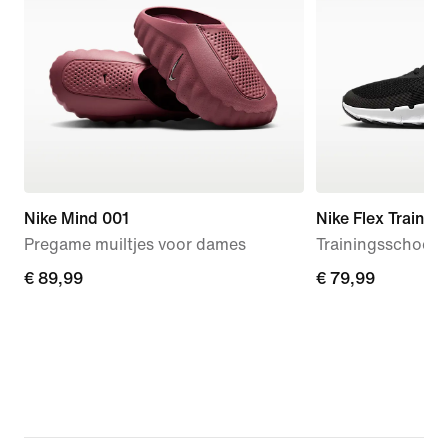
Nike Mind 001
Nike Flex Train
Pregame muiltjes voor dames
Trainingsschoen
€ 89,99
€ 89,99
€ 79,99
€ 79,99