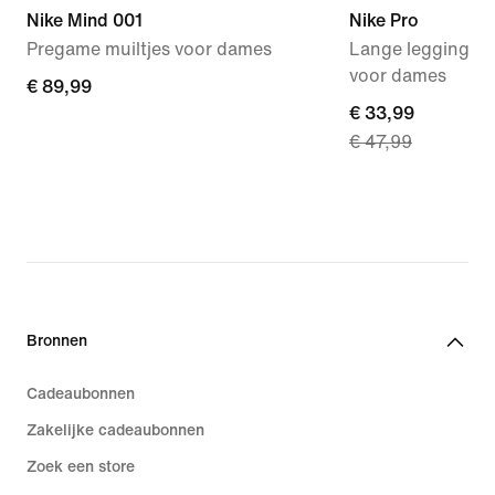
Nike Mind 001
Nike Pro
Pregame muiltjes voor dames
Lange legging met
voor dames
€ 89,99
€ 89,99
current
€ 33,99
€ 47,99
price
€ 33,99,
original
price
€ 47,99
Bronnen
Cadeaubonnen
Zakelijke cadeaubonnen
Zoek een store