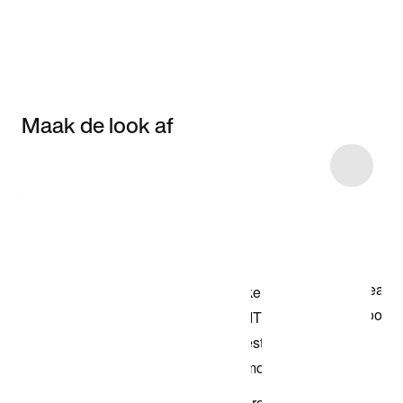
Maak de look af
Item 3 of 124
Shop het model