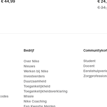
€ 44,99
€ 44,99
curre
€ 24
€ 34
price
€ 24,
origi
price
€ 34
Bedrijf
Communitykort
Student
Over Nike
Docent
Nieuws
Eerstehulpverl
Werken bij Nike
Zorgprofession
Investeerders
Duurzaamheid
Toegankelijkheid
Toegankelijkheidsverklaring
ecodes
Missie
Nike Coaching
Een Kwestie Melden