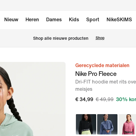
Nieuw
Heren
Dames
Kids
Sport
NikeSKIMS
 Shop alle nieuwe producten
Shop
Gerecyclede materialen
afbeelding
Nike Pro Fleece
1
Dri-FIT hoodie met rits ove
van
meisjes
5
€ 34,99
€ 49,99
30% kor