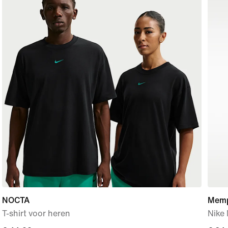
NOCTA
Memph
T-shirt voor heren
Nike