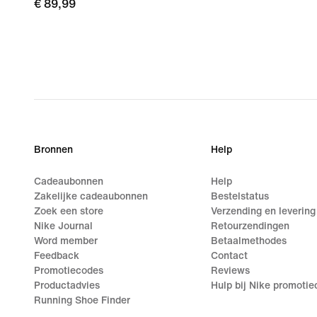
€ 89,99
€ 89,99
Bronnen
Help
Cadeaubonnen
Help
Zakelijke cadeaubonnen
Bestelstatus
Zoek een store
Verzending en levering
Nike Journal
Retourzendingen
Word member
Betaalmethodes
Feedback
Contact
Promotiecodes
Reviews
Productadvies
Hulp bij Nike promoti
Running Shoe Finder