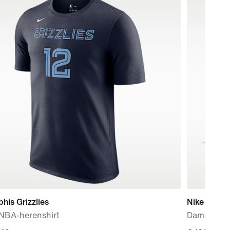
is Grizzlies
Nike Air Ma
 NBA-herenshirt
Damessch