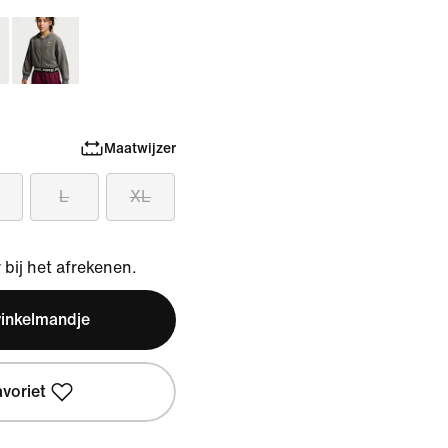
Maatwijzer
L
XL
bij het afrekenen.
winkelmandje
avoriet