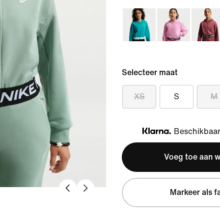
Selecteer maat
XS
S
M
Beschikbaar 
Klarna
Voeg toe aan 
Markeer als f