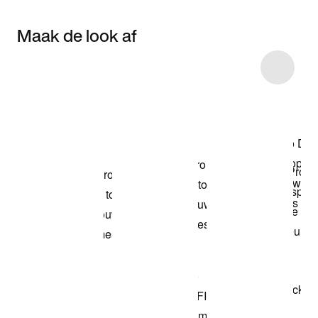
Maak de look af
Item 3 of 22
Shop het model