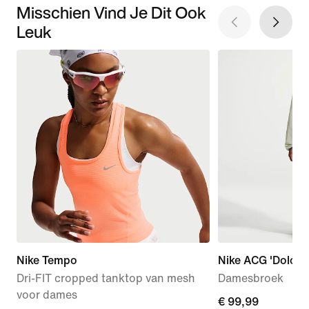
Misschien Vind Je Dit Ook
Leuk
Nike Tempo
Nike ACG 'Dolomit
Dri-FIT cropped tanktop van mesh
Damesbroek
voor dames
€ 99,99
€ 99,99