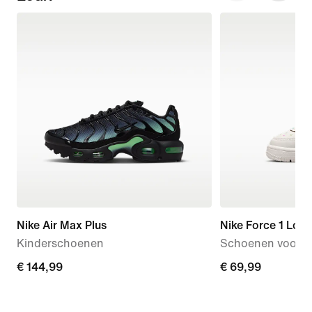
Nike Air Max Plus
Nike Force 1 Low
Kinderschoenen
Schoenen voor b
€ 144,99
€ 144,99
€ 69,99
€ 69,99