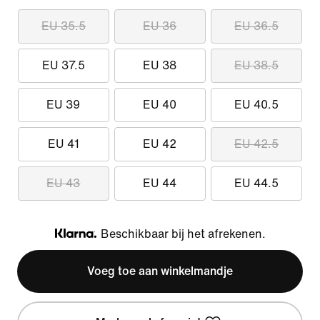
EU 35.5
EU 36
EU 36.5
EU 37.5
EU 38
EU 38.5
EU 39
EU 40
EU 40.5
EU 41
EU 42
EU 42.5
EU 43
EU 44
EU 44.5
Beschikbaar bij het afrekenen.
Klarna
Voeg toe aan winkelmandje