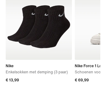
Nike
Nike Force 1 Low
Enkelsokken met demping (3 paar)
Schoenen voor b
€ 13,99
€ 13,99
€ 69,99
€ 69,99