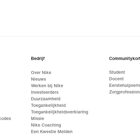
Bedrijf
Communitykort
Student
Over Nike
Docent
Nieuws
Eerstehulpverl
Werken bij Nike
Zorgprofession
Investeerders
Duurzaamheid
Toegankelijkheid
Toegankelijkheidsverklaring
ecodes
Missie
Nike Coaching
Een Kwestie Melden