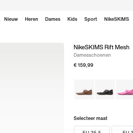
Nieuw
Heren
Dames
Kids
Sport
NikeSKIMS
NikeSKIMS Rift Mesh
afbeelding
1
Damesschoenen
van
€ 159,99
11
Selecteer maat
EU 35.5
EU 