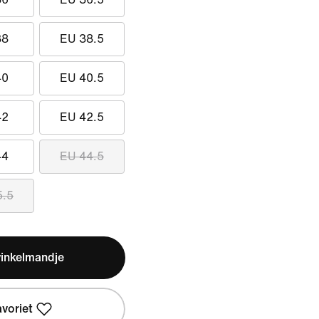
38
EU 38.5
40
EU 40.5
42
EU 42.5
44
EU 44.5
5.5
winkelmandje
avoriet