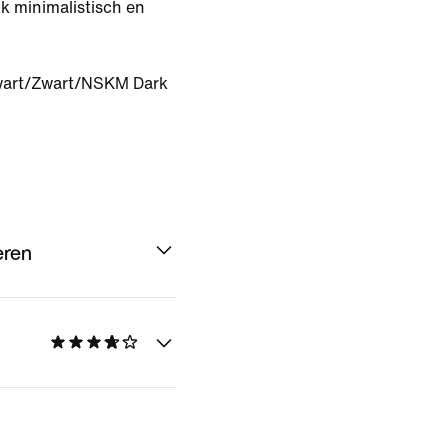
k minimalistisch en
art/Zwart/NSKM Dark
eren