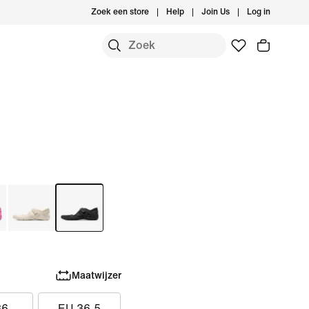
Zoek een store
Help
Join Us
Log in
Maatwijzer
36
EU 36.5