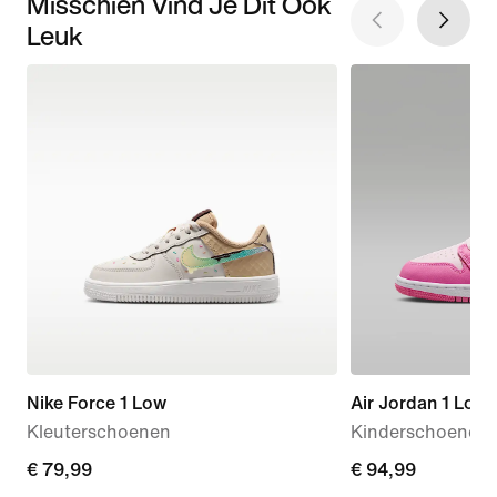
Misschien Vind Je Dit Ook
Leuk
Nike Force 1 Low
Air Jordan 1 Low
Kleuterschoenen
Kinderschoenen
€ 79,99
€ 79,99
€ 94,99
€ 94,99