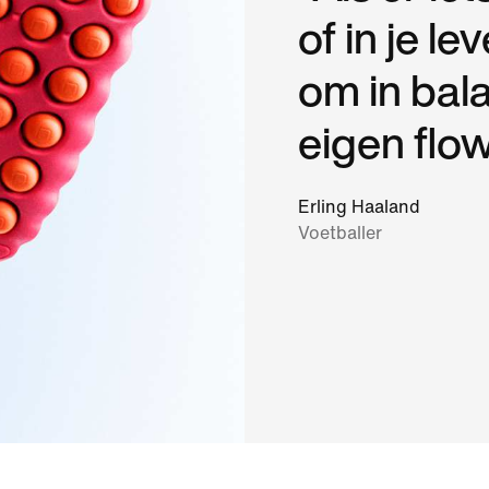
of in je le
om in balan
eigen flo
Erling Haaland
Voetballer