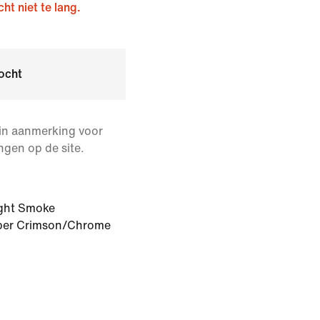
ht niet te lang.
ocht
 in aanmerking voor
ngen op de site.
ght Smoke
per Crimson/Chrome