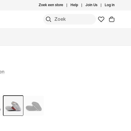
Zoek een store
Help
Join Us
Log in
en