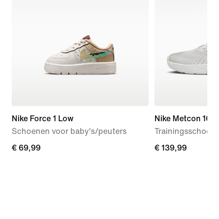
Nike Force 1 Low
Nike Metcon 10
Schoenen voor baby's/peuters
Trainingsschoen
€ 69,99
€ 69,99
€ 139,99
€ 139,99