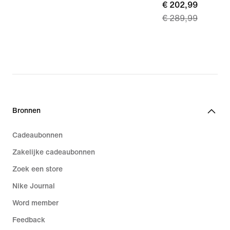
current
€ 202,99
€ 289,99
price
€ 202,99,
original
price
€ 289,99
Bronnen
Cadeaubonnen
Zakelijke cadeaubonnen
Zoek een store
Nike Journal
Word member
Feedback