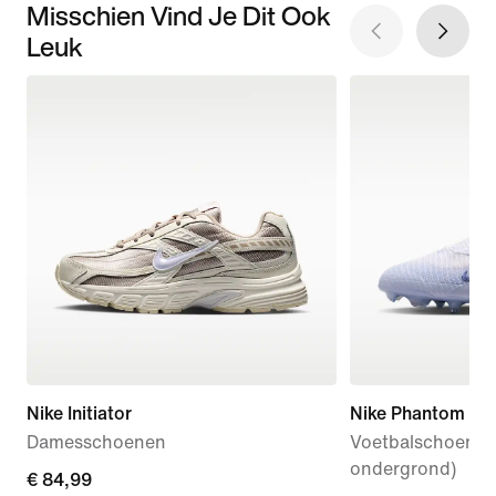
Misschien Vind Je Dit Ook
Leuk
Nike Initiator
Nike Phantom 6 Hi
Damesschoenen
Voetbalschoenen 
ondergrond)
€ 84,99
€ 84,99