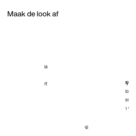
Maak de look af
Item 3 of 3