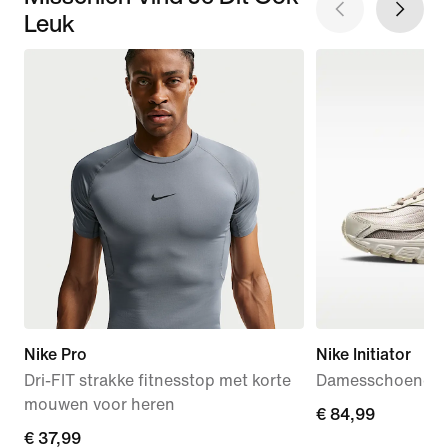
Leuk
Nike Pro
Nike Initiator
Dri-FIT strakke fitnesstop met korte
Damesschoenen
mouwen voor heren
€ 84,99
€ 84,99
€ 37,99
€ 37,99