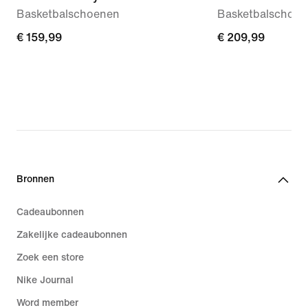
Basketbalschoenen
Basketbalschoe
€ 159,99
€ 159,99
€ 209,99
€ 209,99
Bronnen
Cadeaubonnen
Zakelijke cadeaubonnen
Zoek een store
Nike Journal
Word member