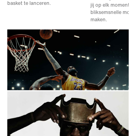
basket te lanceren.
jij op elk moment
bliksemsnelle move
maken.