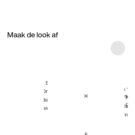
Maak de look af
Item 3 of 4