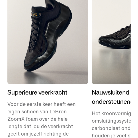
Superieure veerkracht
Nauwsluitend en
ondersteunend
Voor de eerste keer heeft een
eigen schoen van LeBron
Het kroonvormige
ZoomX foam over de hele
omsluitingssysteem
lengte dat jou de veerkracht
carbonplaat onder 
geeft om jezelf richting de
houden je voet stab