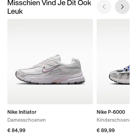
Misschien Vind Je Dit Ook
Leuk
Nike Initiator
Nike P-6000
Damesschoenen
Kinderschoenen
€ 84,99
€ 84,99
€ 89,99
€ 89,99