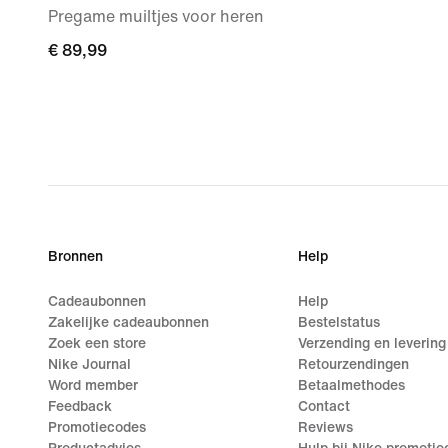
Pregame muiltjes voor heren
€ 89,99
€ 89,99
Bronnen
Help
Cadeaubonnen
Help
Zakelijke cadeaubonnen
Bestelstatus
Zoek een store
Verzending en levering
Nike Journal
Retourzendingen
Word member
Betaalmethodes
Feedback
Contact
Promotiecodes
Reviews