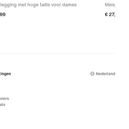
legging met hoge taille voor dames
Meisjessho
,99
,99
€ 27,99
€ 27,99
ingen
Nederland
eners
als