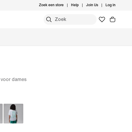
Zoek een store
Help
Join Us
Log in
c voor dames