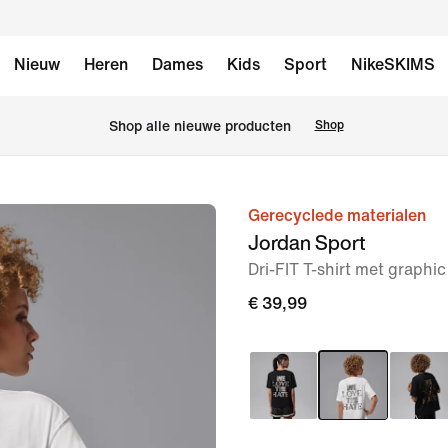
Nieuw
Heren
Dames
Kids
Sport
NikeSKIMS
 Shop alle nieuwe producten
Shop
Gerecyclede materialen
afbeelding
Jordan Sport
1
Dri-FIT T-shirt met graphi
van
4
€ 39,99