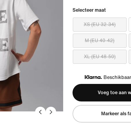
Selecteer maat
XS (EU 32-34)
M (EU 40-42)
XL (EU 48-50)
Beschikbaar 
Klarna
Voeg toe aan 
Markeer als f