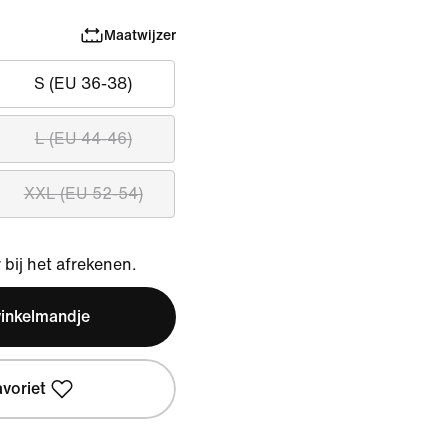
Maatwijzer
S (EU 36-38)
L (EU 44-46)
XXL (EU 52-54)
bij het afrekenen.
winkelmandje
avoriet