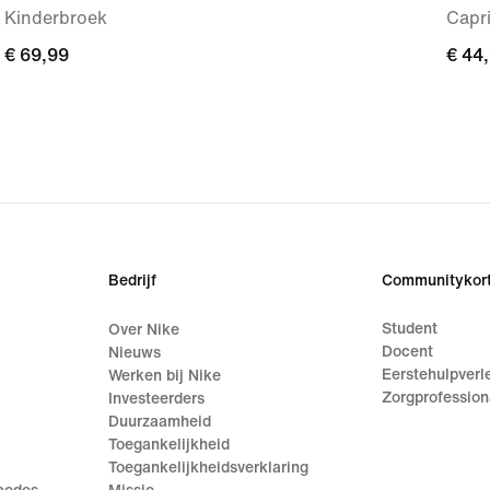
Kinderbroek
Capri
€ 69,99
€ 69,99
€ 44
€ 44
Bedrijf
Communitykort
Student
Over Nike
Docent
Nieuws
Eerstehulpverl
Werken bij Nike
Zorgprofession
Investeerders
Duurzaamheid
Toegankelijkheid
Toegankelijkheidsverklaring