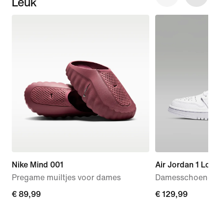
Leuk
Nike Mind 001
Air Jordan 1 Low
Pregame muiltjes voor dames
Damesschoenen
€ 89,99
€ 89,99
€ 129,99
€ 129,99