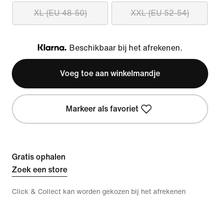
XL (EU 48-50)
XXL (EU 52-54)
Beschikbaar bij het afrekenen.
Klarna
Voeg toe aan winkelmandje
Markeer als favoriet
Gratis ophalen
Zoek een store
Click & Collect kan worden gekozen bij het afrekenen