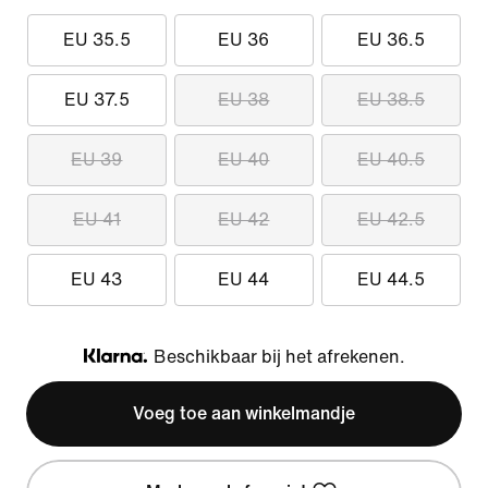
EU 35.5
EU 36
EU 36.5
EU 37.5
EU 38
EU 38.5
EU 39
EU 40
EU 40.5
EU 41
EU 42
EU 42.5
EU 43
EU 44
EU 44.5
Beschikbaar bij het afrekenen.
Klarna
Voeg toe aan winkelmandje