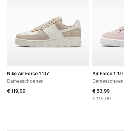
Nike Air Force 1 '07
Air Force 1 '07 L
Damesschoenen
Damesschoenen
€ 119,99
€ 119,99
current
€ 83,99
€ 119,99
price
€ 83,99,
original
price