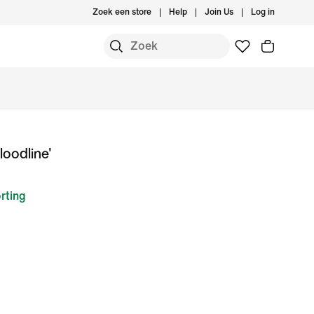
Zoek een store
Help
Join Us
Log in
loodline'
rting