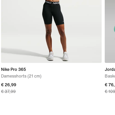
Nike Pro 365
Jorda
Damesshorts (21 cm)
Bask
current
€ 26,99
curre
€ 76
€ 37,99
€ 10
price
price
€ 26,99,
€ 76,
original
origi
price
price