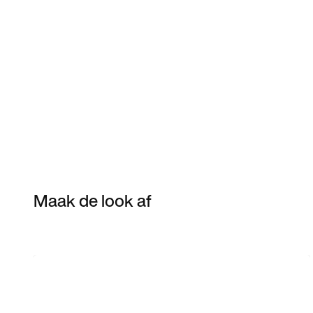
Maak de look af
Item 3 of 3