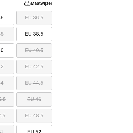
Maatwijzer
36
EU 36.5
38
EU 38.5
40
EU 40.5
42
EU 42.5
44
EU 44.5
5.5
EU 46
7.5
EU 48.5
51
EU 52