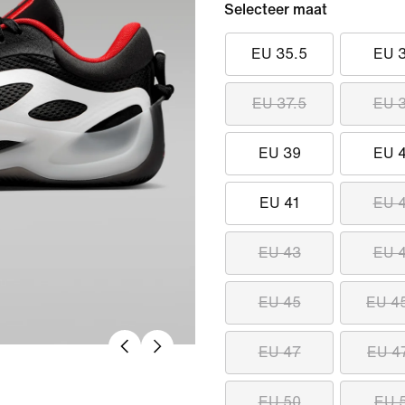
Selecteer maat
EU 35.5
EU 
EU 37.5
EU 
EU 39
EU 
EU 41
EU 
EU 43
EU 
EU 45
EU 4
EU 47
EU 4
EU 50
EU 