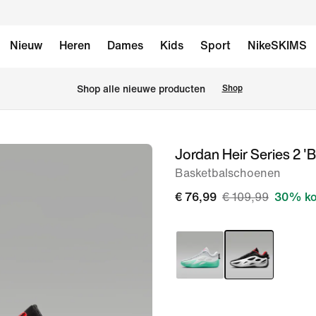
Nieuw
Heren
Dames
Kids
Sport
NikeSKIMS
 Shop alle nieuwe producten
Shop
Jordan Heir Series 2 'B
afbeelding
1
Basketbalschoenen
van
€ 76,99
€ 109,99
30% ko
10