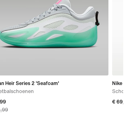
n Heir Series 2 'Seafoam'
Nike Force
etbalschoenen
Schoenen v
nt
,99
€ 69,99
€ 69,99
9,99
99,
nal