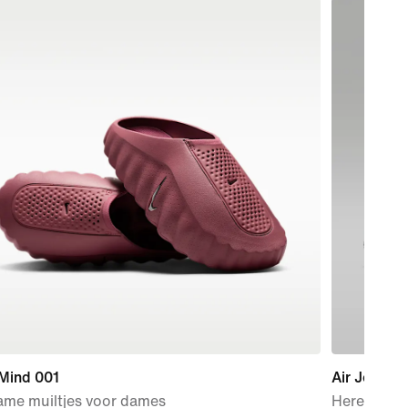
 Mind 001
Air Jordan 
ame muiltjes voor dames
Herenscho