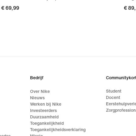
€ 69,99
€ 69,99
€ 89
€ 89
Bedrijf
Communitykort
Student
Over Nike
Docent
Nieuws
Eerstehulpverl
Werken bij Nike
Zorgprofession
Investeerders
Duurzaamheid
Toegankelijkheid
Toegankelijkheidsverklaring