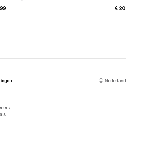
,99
,99
€ 209,99
€ 209,99
ingen
Nederland
eners
als