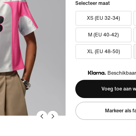
Selecteer maat
XS (EU 32-34)
M (EU 40-42)
XL (EU 48-50)
Beschikbaar 
Klarna
Voeg toe aan 
Markeer als f