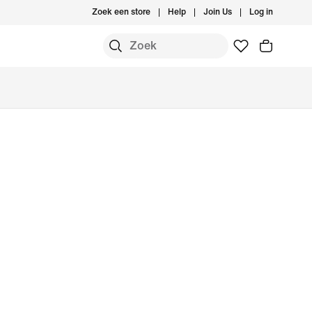
Zoek een store
Help
Join Us
Log in