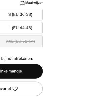
Maatwijzer
S (EU 36-38)
L (EU 44-46)
XXL (EU 52-54)
bij het afrekenen.
winkelmandje
avoriet