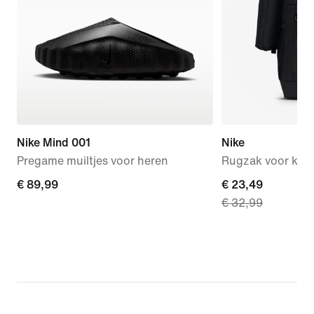
Nike Mind 001
Nike
Pregame muiltjes voor heren
Rugzak voor kids (
€ 89,99
€ 89,99
current
€ 23,49
€ 32,99
price
€ 23,49,
original
price
€ 32,99