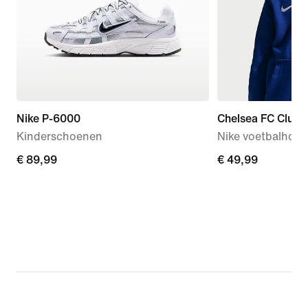
Nike P-6000
Chelsea FC Club
Kinderschoenen
Nike voetbalhood
€ 89,99
€ 89,99
€ 49,99
€ 49,99