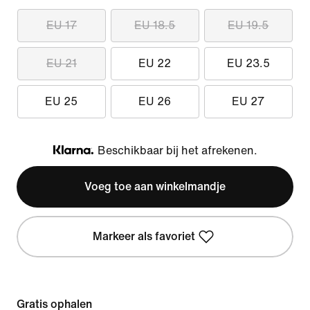
EU 17
EU 18.5
EU 19.5
EU 21
EU 22
EU 23.5
EU 25
EU 26
EU 27
Beschikbaar bij het afrekenen.
Klarna
Voeg toe aan winkelmandje
Markeer als favoriet
Gratis ophalen