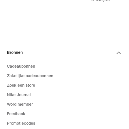
price
€ 97,99,
original
price
€ 139,99
Bronnen
Cadeaubonnen
Zakelijke cadeaubonnen
Zoek een store
Nike Journal
Word member
Feedback
Promotiecodes