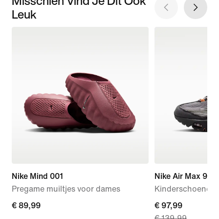
Misschien Vind Je Dit Ook
Leuk
Nike Mind 001
Nike Air Max 95 
Pregame muiltjes voor dames
Kinderschoenen
€ 89,99
€ 89,99
current
€ 97,99
€ 139,99