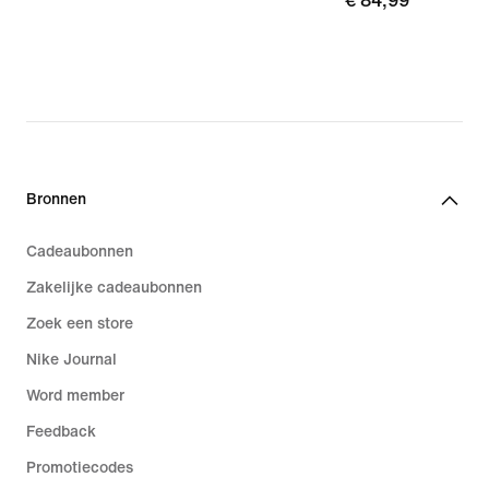
€ 84,99
€ 84,99
Bronnen
Cadeaubonnen
Zakelijke cadeaubonnen
Zoek een store
Nike Journal
Word member
Feedback
Promotiecodes