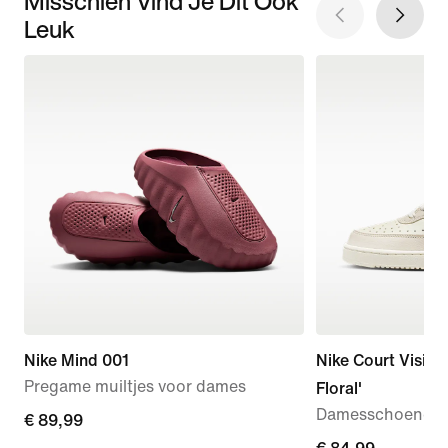
Misschien Vind Je Dit Ook
Leuk
Nike Mind 001
Nike Court Vision
Pregame muiltjes voor dames
Floral'
Damesschoenen
€ 89,99
€ 89,99