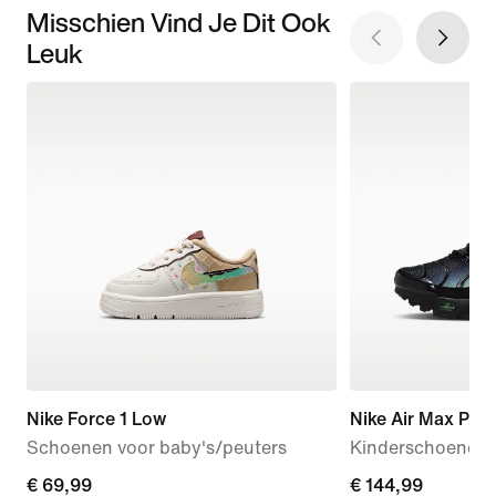
Misschien Vind Je Dit Ook
Leuk
Nike Force 1 Low
Nike Air Max Plus
Schoenen voor baby's/peuters
Kinderschoenen
€ 69,99
€ 69,99
€ 144,99
€ 144,99