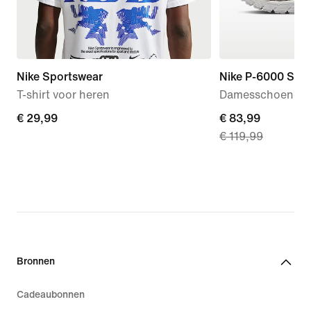
Nike Sportswear
Nike P-6000 SE
T-shirt voor heren
Damesschoenen
€ 29,99
€ 29,99
current
€ 83,99
€ 119,99
price
€ 83,99,
original
price
€ 119,99
Bronnen
Cadeaubonnen