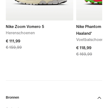
Nike Zoom Vomero 5
Nike Phantom 6 L
Herenschoenen
Haaland'
Voetbalschoenen
current
€ 111,99
€ 159,99
price
current
€ 118,99
€ 169,99
€ 111,99,
price
original
€ 118,99,
price
original
€ 159,99
price
€ 169,99
Bronnen