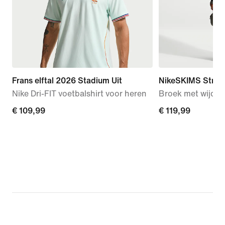
Frans elftal 2026 Stadium Uit
NikeSKIMS Stretc
Nike Dri-FIT voetbalshirt voor heren
Broek met wijde 
€ 109,99
€ 109,99
€ 119,99
€ 119,99