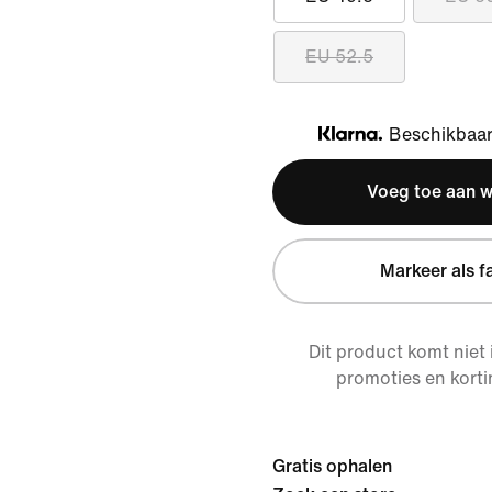
EU 52.5
Beschikbaar 
Klarna
Voeg toe aan 
Markeer als f
Dit product komt niet
promoties en korti
Gratis ophalen