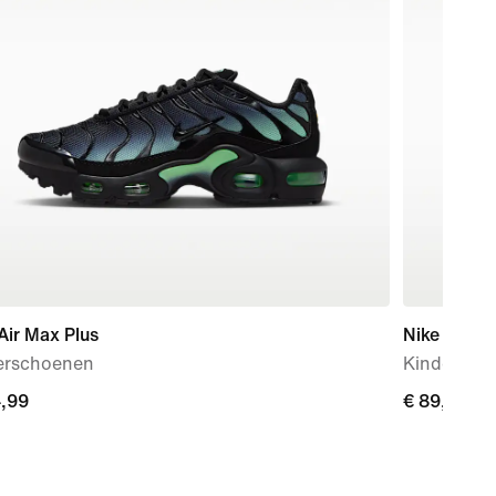
Air Max Plus
Nike P-60
erschoenen
Kindersch
4,99
4,99
€ 89,99
€ 89,99