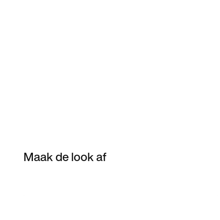
Maak de look af
Item 3 of 53