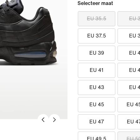
Selecteer maat
EU 35.5
EU 
EU 37.5
EU 
EU 39
EU 
EU 41
EU 
EU 43
EU 
EU 45
EU 4
EU 47
EU 4
EU 49.5
EU 5