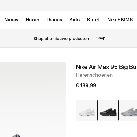
Nieuw
Heren
Dames
Kids
Sport
NikeSKIMS
 Shop alle nieuwe producten
Shop
Nike Air Max 95 Big B
afbeelding
1
Herenschoenen
van
€ 189,99
12