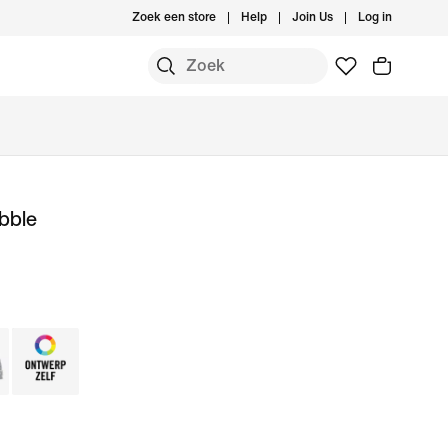
Zoek een store
Help
Join Us
Log in
ubble