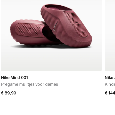
Nike Mind 001
Nike 
Pregame muiltjes voor dames
Kind
€ 89,99
€ 89,99
€ 14
€ 14