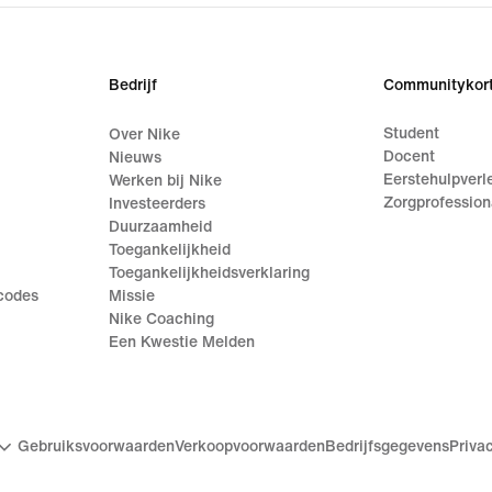
Bedrijf
Communitykort
Student
Over Nike
Docent
Nieuws
Eerstehulpverl
Werken bij Nike
Zorgprofession
Investeerders
Duurzaamheid
Toegankelijkheid
Toegankelijkheidsverklaring
ecodes
Missie
Nike Coaching
Een Kwestie Melden
Gebruiksvoorwaarden
Verkoopvoorwaarden
Bedrijfsgegevens
Priva