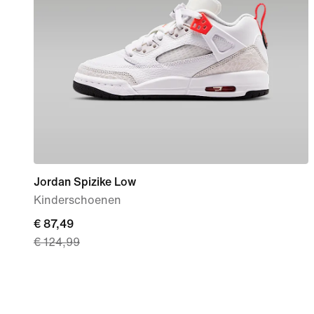
Jordan Spizike Low
Kinderschoenen
current
€ 87,49
€ 124,99
price
€ 87,49,
original
price