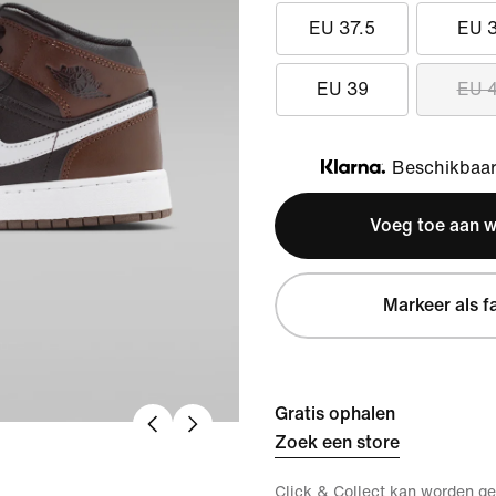
EU 37.5
EU 
EU 39
EU 
Beschikbaar 
Klarna
Voeg toe aan 
Markeer als f
Gratis ophalen
Zoek een store
Click & Collect kan worden ge