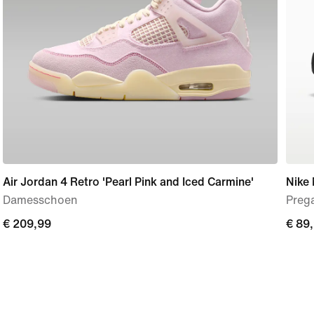
Air Jordan 4 Retro 'Pearl Pink and Iced Carmine'
Nike
Damesschoen
Prega
€ 209,99
€ 209,99
€ 89
€ 89