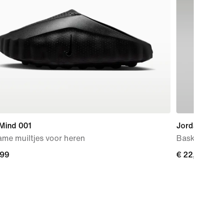
 Mind 001
Jordan Skil
me muiltjes voor heren
Basketball
,99
,99
€ 22,99
€ 22,99