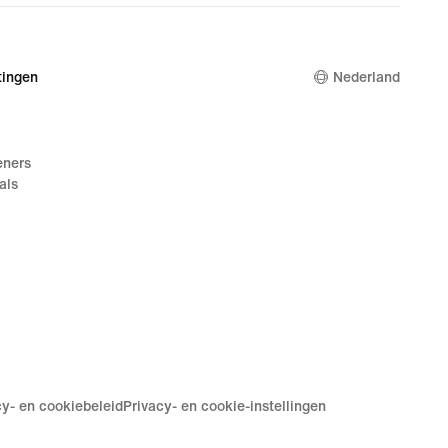
ingen
Nederland
eners
als
cy- en cookiebeleid
Privacy- en cookie-instellingen