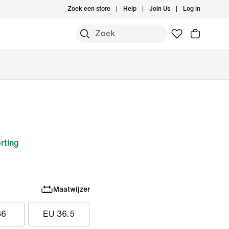
Zoek een store
Help
Join Us
Log in
rting
Maatwijzer
36
EU 36.5