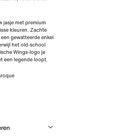
uw jasje met premium
isse kleuren. Zachte
 een gewatteerde enkel
rwijl het old-school
nische Wings-logo je
et een legende loopt.
roque
eren