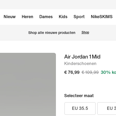
Nieuw
Heren
Dames
Kids
Sport
NikeSKIMS
 Shop alle nieuwe producten
Shop
Air Jordan 1 Mid
afbeelding
1
Kinderschoenen
van
€ 76,99
€ 109,99
30% ko
8
Selecteer maat
EU 35.5
EU 