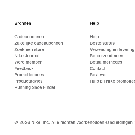
€ 124,99
Bronnen
Help
Cadeaubonnen
Help
Zakelijke cadeaubonnen
Bestelstatus
Zoek een store
Verzending en levering
Nike Journal
Retourzendingen
Word member
Betaalmethodes
Feedback
Contact
Promotiecodes
Reviews
Productadvies
Hulp bij Nike promoti
Running Shoe Finder
©
2026
Nike, Inc. Alle rechten voorbehouden
Handleidingen