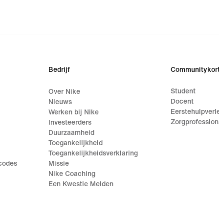
Bedrijf
Communitykort
Student
Over Nike
Docent
Nieuws
Eerstehulpverl
Werken bij Nike
Zorgprofession
Investeerders
Duurzaamheid
Toegankelijkheid
Toegankelijkheidsverklaring
ecodes
Missie
Nike Coaching
Een Kwestie Melden