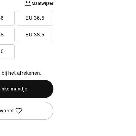
Maatwijzer
36
EU 36.5
38
EU 38.5
40
bij het afrekenen.
winkelmandje
avoriet