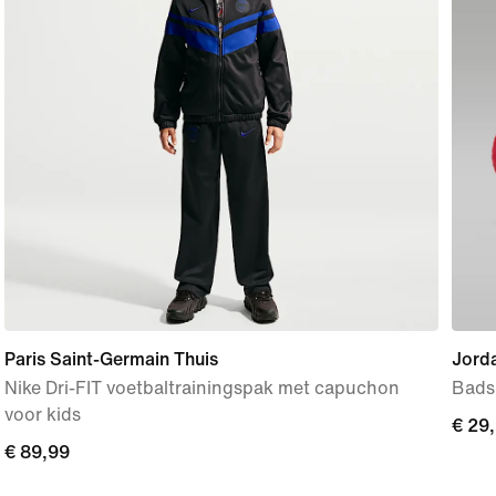
Paris Saint-Germain Thuis
Jord
Nike Dri-FIT voetbaltrainingspak met capuchon
Bads
voor kids
€ 29
€ 29
€ 89,99
€ 89,99