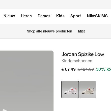
Nieuw
Heren
Dames
Kids
Sport
NikeSKIMS
 Shop alle nieuwe producten
Shop
Jordan Spizike Low
afbeelding
1
Kinderschoenen
van
€ 87,49
€ 124,99
30% ko
8