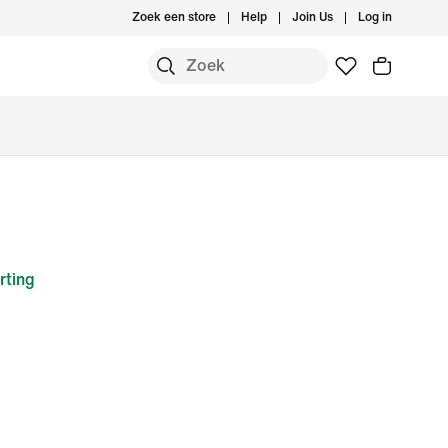
Zoek een store
Help
Join Us
Log in
rting