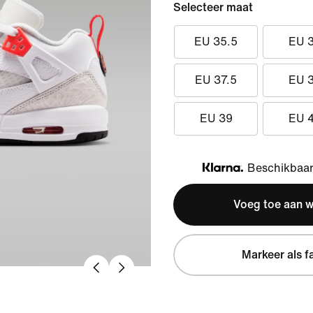
Selecteer maat
EU 35.5
EU 
EU 37.5
EU 
EU 39
EU 
Beschikbaar 
Klarna
Voeg toe aan 
Markeer als f