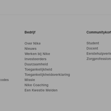
Bedrijf
Communitykort
Student
Over Nike
Docent
Nieuws
Eerstehulpverl
Werken bij Nike
Zorgprofession
Investeerders
Duurzaamheid
Toegankelijkheid
Toegankelijkheidsverklaring
ecodes
Missie
Nike Coaching
Een Kwestie Melden