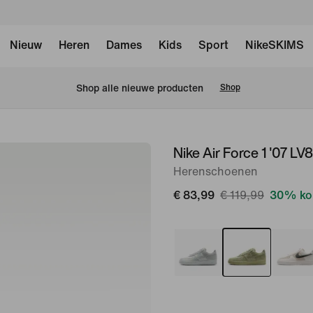
Nieuw
Heren
Dames
Kids
Sport
NikeSKIMS
 Shop alle nieuwe producten
Shop
Nike Air Force 1 '07 LV8
afbeelding
1
Herenschoenen
van
€ 83,99
€ 119,99
30% kor
8