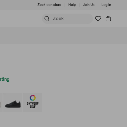
Zoek een store
Help
Join Us
Log in
ting