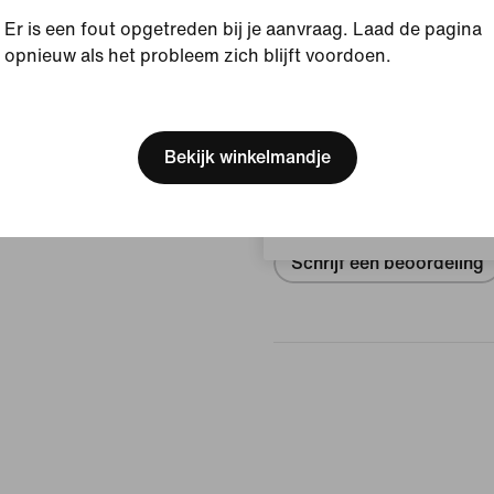
Stijl:
II9807-300
Er is een fout opgetreden bij je aanvraag. Laad de pagina
opnieuw als het probleem zich blijft voordoen.
Bekijk productgegevens
[ Code: D1B61E47 ]
We think you are in United 
Beoordelingen (Fout)
Update your location?
Bekijk winkelmandje
Geen beoor
Nederland
Schrijf een beoordeling