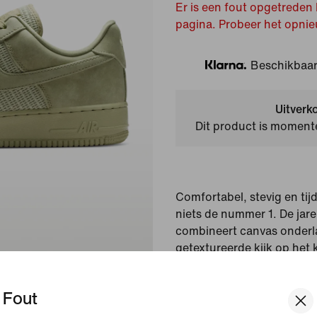
Er is een fout opgetreden 
pagina. Probeer het opnie
Beschikbaar 
Klarna
Uitverk
Dit product is momente
Comfortabel, stevig en tijdl
niets de nummer 1. De jar
combineert canvas onderl
getextureerde kijk op het 
Weergegeven kleur:
Du
Fout
Olive/Celadon/Dusty O