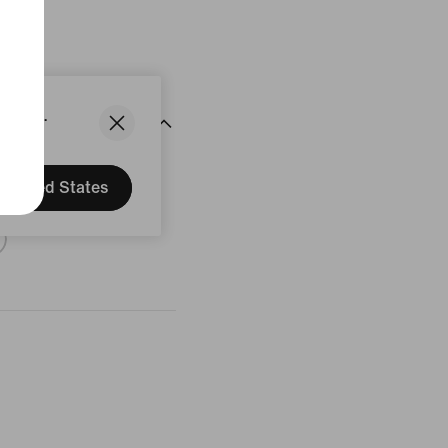
States.
delingen
United States