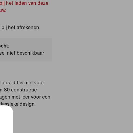
bij het laden van deze
uw.
bij het afrekenen.
ocht:
el niet beschikbaar
oos: dit is niet voor
en 80 constructie
agen met leer voor een
klassieke design
sty
live