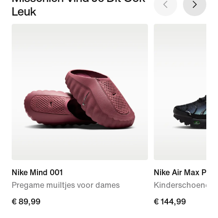
Leuk
Nike Mind 001
Nike Air Max Plus
Pregame muiltjes voor dames
Kinderschoenen
€ 89,99
€ 89,99
€ 144,99
€ 144,99