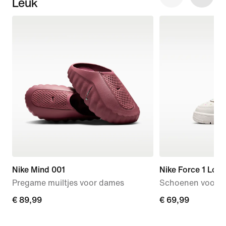
Leuk
Nike Mind 001
Nike Force 1 Low
Pregame muiltjes voor dames
Schoenen voor b
€ 89,99
€ 89,99
€ 69,99
€ 69,99