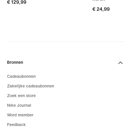
€ 129,99
€ 129,99
€ 24,99
€ 24,99
Bronnen
Cadeaubonnen
Zakelijke cadeaubonnen
Zoek een store
Nike Journal
Word member
Feedback