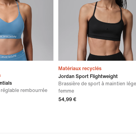
Matériaux recyclés
s
Jordan Sport Flightweight
ntials
Brassière de sport à maintien lég
t réglable rembourrée
femme
54,99 €