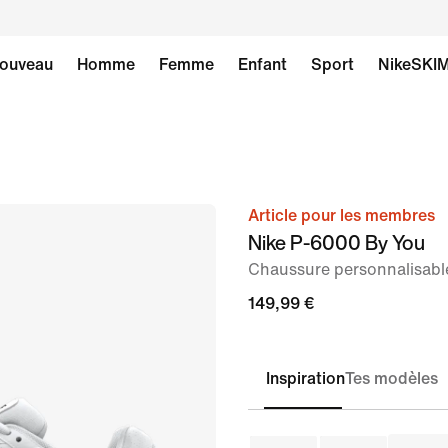
ouveau
Homme
Femme
Enfant
Sport
NikeSKI
Article pour les membres
image 1
Nike P-6000 By You
sur
Chaussure personnalisab
6
149,99 €
Inspiration
Tes modèles