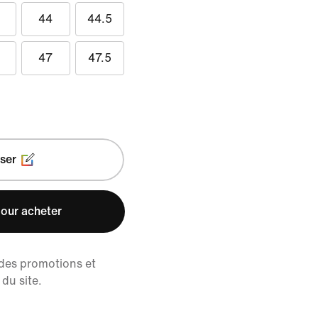
44
44.5
47
47.5
ser
our acheter
 des promotions et
du site.