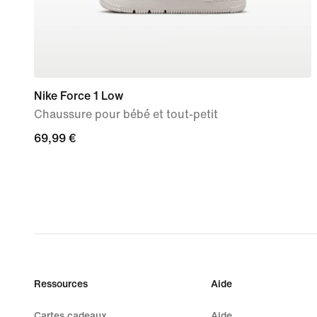
Nike Force 1 Low
Chaussure pour bébé et tout-petit
69,99 €
69,99 €
Ressources
Aide
Cartes cadeaux
Aide