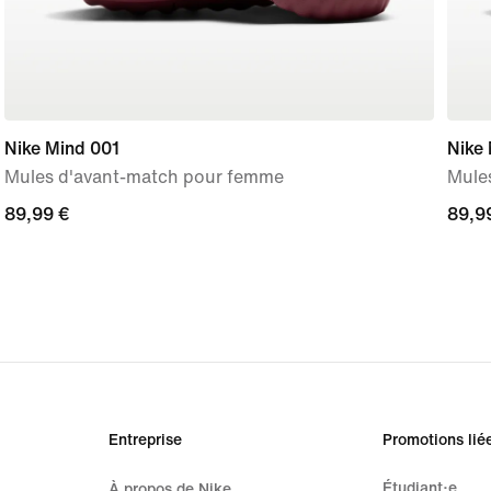
Nike Mind 001
Nike
Mules d'avant-match pour femme
Mule
89,99 €
89,99 €
89,9
89,9
Entreprise
Promotions lié
Étudiant·e
À propos de Nike