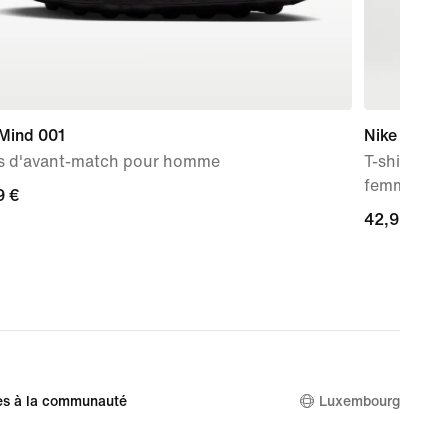
 Mind 001
Nike Swift 
s d'avant-match pour homme
T-shirt de
femme
9 €
9 €
42,99 €
42,99 €
es à la communauté
Luxembourg